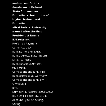
endowment for the
development Federal
State Autonomous
Educational Institution of
Higher Professional
Education
«Ural Federal University
named after the first
President of Russia
B.N.Yeltsin».
Preferred Payment
Currency: USD
Bank Name: SKB-BANK
Bank address: Ekaterinburg,
Mira, 19, Russia
Bank Account Number:
0104195417
Correspondent Bank: VTB
Bank (Europe) SE, Germany
Correspondent Bank, SWIFT:
OWHBDEFF
IBAN
Number: 40703840813800800002
BIC / SWIFT code: SKBERU4E
Account Type: Checking /
Saving