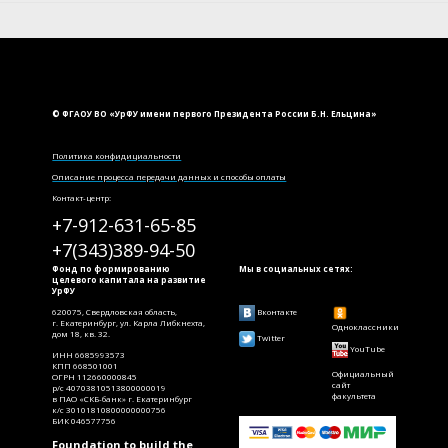
© ФГАОУ ВО «УрФУ имени первого Президента России Б.Н. Ельцина»
Политика конфидициальности
Описание процесса передачи данных и способы оплаты
Контакт-центр:
+7-912-631-65-85
+7(343)389-94-50
Фонд по формированию
Мы в социальных сетях:
целевого капитала на развитие
УрФУ
620075, Свердловская область,
Вконтакте
г. Екатеринбург, ул. Карла Либкнехта,
Одноклассники
дом 18, кв. 32.
Twitter
YouTube
ИНН 6685993573
КПП 668501001
Официальный
ОГРН 112660000845
сайт
р/с 40703810513800000019
факультета
в ПАО «СКБ-банк» г. Екатеринбург
к/с 30101810800000000756
БИК 046577756
Foundation to build the