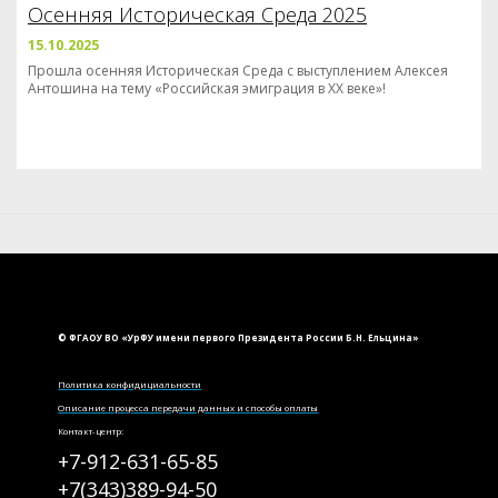
Осенняя Историческая Среда 2025
15.10.2025
Прошла осенняя Историческая Среда с выступлением Алексея
Антошина на тему «Российская эмиграция в XX веке»!
© ФГАОУ ВО «УрФУ имени первого Президента России Б.Н. Ельцина»
Политика конфидициальности
Описание процесса передачи данных и способы оплаты
Контакт-центр:
+7-912-631-65-85
+7(343)389-94-50