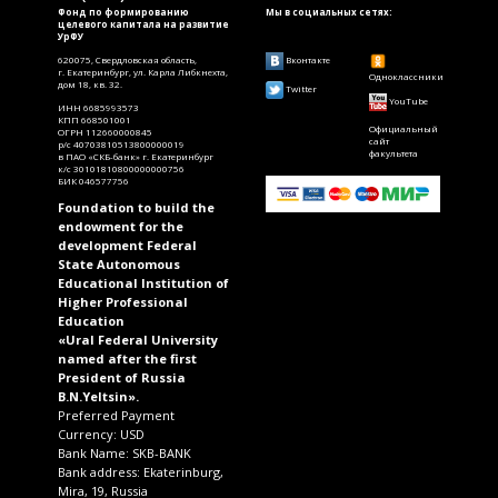
Фонд по формированию
Мы в социальных сетях:
целевого капитала на развитие
УрФУ
620075, Свердловская область,
Вконтакте
г. Екатеринбург, ул. Карла Либкнехта,
Одноклассники
дом 18, кв. 32.
Twitter
YouTube
ИНН 6685993573
КПП 668501001
Официальный
ОГРН 112660000845
сайт
р/с 40703810513800000019
факультета
в ПАО «СКБ-банк» г. Екатеринбург
к/с 30101810800000000756
БИК 046577756
Foundation to build the
endowment for the
development Federal
State Autonomous
Educational Institution of
Higher Professional
Education
«Ural Federal University
named after the first
President of Russia
B.N.Yeltsin».
Preferred Payment
Currency: USD
Bank Name: SKB-BANK
Bank address: Ekaterinburg,
Mira, 19, Russia