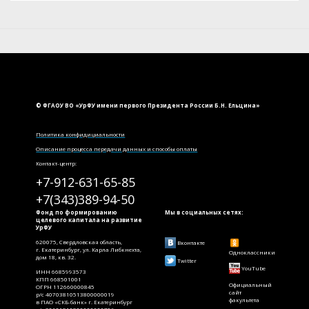
© ФГАОУ ВО «УрФУ имени первого Президента России Б.Н. Ельцина»
Политика конфидициальности
Описание процесса передачи данных и способы оплаты
Контакт-центр:
+7-912-631-65-85
+7(343)389-94-50
Фонд по формированию
Мы в социальных сетях:
целевого капитала на развитие
УрФУ
620075, Свердловская область,
Вконтакте
г. Екатеринбург, ул. Карла Либкнехта,
Одноклассники
дом 18, кв. 32.
Twitter
YouTube
ИНН 6685993573
КПП 668501001
Официальный
ОГРН 112660000845
сайт
р/с 40703810513800000019
факультета
в ПАО «СКБ-банк» г. Екатеринбург