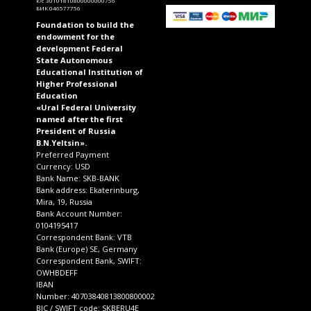
к/с 30101810800000000756
БИК 046577756
Foundation to build the
endowment for the
development Federal
State Autonomous
Educational Institution of
Higher Professional
Education
«Ural Federal University
named after the first
President of Russia
B.N.Yeltsin».
Preferred Payment
Currency: USD
Bank Name: SKB-BANK
Bank address: Ekaterinburg,
Mira, 19, Russia
Bank Account Number:
0104195417
Correspondent Bank: VTB
Bank (Europe) SE, Germany
Correspondent Bank, SWIFT:
OWHBDEFF
IBAN
Number: 40703840813800800002
BIC / SWIFT code: SKBERU4E