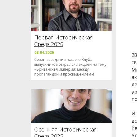
Первая Историческая
Среда 2026
08.04.2026
28
Сезон заседания нашего Клуба
св
выпускников открылся лекцией на тему
Мы
«Британская империя: между
пропагандой и просвещением»!
ак
де
ар
по
И,
вс
Кв
Осенняя Историческая
Ур
Среда 2025