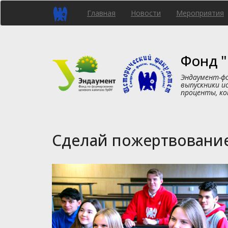
Перейти
Главная
Новости
Мероприятия
к
основному
содержанию
Фонд "
Эндаумент-фо
выпускники и
проценты, ко
Сделай пожертвование