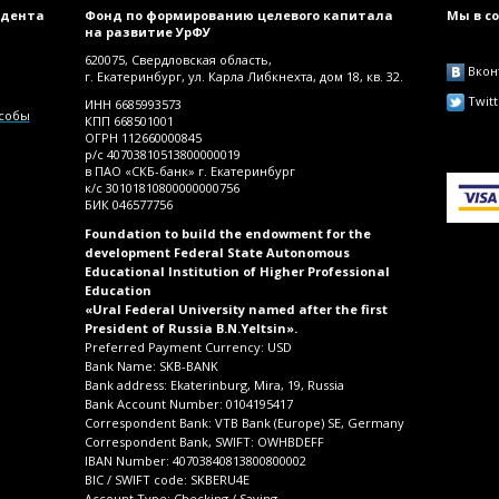
идента
Фонд по формированию целевого капитала
Мы в с
на развитие УрФУ
620075, Свердловская область,
Вкон
г. Екатеринбург, ул. Карла Либкнехта, дом 18, кв. 32.
Twitt
ИНН 6685993573
особы
КПП 668501001
ОГРН 112660000845
р/с 40703810513800000019
в ПАО «СКБ-банк» г. Екатеринбург
к/с 30101810800000000756
БИК 046577756
Foundation to build the endowment for the
development Federal State Autonomous
Educational Institution of Higher Professional
Education
«Ural Federal University named after the first
President of Russia B.N.Yeltsin».
Preferred Payment Currency: USD
Bank Name: SKB-BANK
Bank address: Ekaterinburg, Mira, 19, Russia
Bank Account Number: 0104195417
Correspondent Bank: VTB Bank (Europe) SE, Germany
Correspondent Bank, SWIFT: OWHBDEFF
IBAN Number: 40703840813800800002
BIC / SWIFT code: SKBERU4E
Account Type: Checking / Saving