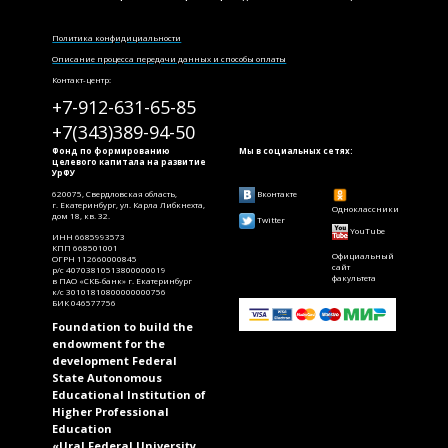
Политика конфидициальности
Описание процесса передачи данных и способы оплаты
Контакт-центр:
+7-912-631-65-85
+7(343)389-94-50
Фонд по формированию
Мы в социальных сетях:
целевого капитала на развитие
УрФУ
620075, Свердловская область,
Вконтакте
г. Екатеринбург, ул. Карла Либкнехта,
Одноклассники
дом 18, кв. 32.
Twitter
YouTube
ИНН 6685993573
КПП 668501001
Официальный
ОГРН 112660000845
сайт
р/с 40703810513800000019
факультета
в ПАО «СКБ-банк» г. Екатеринбург
к/с 30101810800000000756
БИК 046577756
Foundation to build the
endowment for the
development Federal
State Autonomous
Educational Institution of
Higher Professional
Education
«Ural Federal University