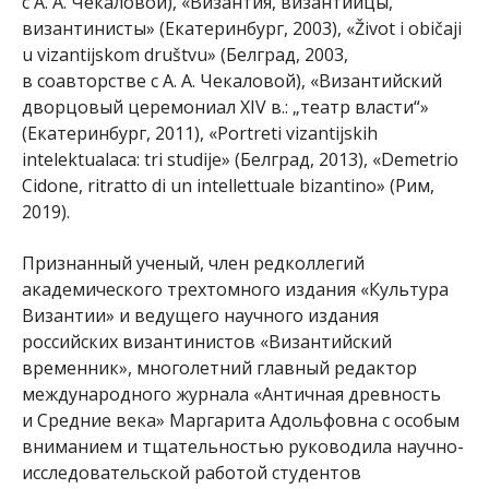
с А. А. Чекаловой), «Византия, византийцы,
византинисты» (Екатеринбург, 2003), «Život i običaji
u vizantijskom društvu» (Белград, 2003,
в соавторстве с А. А. Чекаловой), «Византийский
дворцовый церемониал XIV в.: „театр власти“»
(Екатеринбург, 2011), «Portreti vizantijskih
intelektualaca: tri studije» (Белград, 2013), «Demetrio
Cidone, ritratto di un intellettuale bizantino» (Рим,
2019).
Признанный ученый, член редколлегий
академического трехтомного издания «Культура
Византии» и ведущего научного издания
российских византинистов «Византийский
временник», многолетний главный редактор
международного журнала «Античная древность
и Средние века» Маргарита Адольфовна с особым
вниманием и тщательностью руководила научно-
исследовательской работой студентов