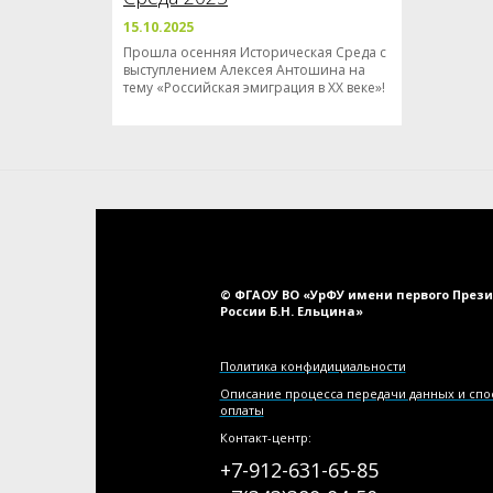
15.10.2025
Прошла осенняя Историческая Среда с
выступлением Алексея Антошина на
тему «Российская эмиграция в XX веке»!
© ФГАОУ ВО «УрФУ имени первого През
России Б.Н. Ельцина»
Политика конфидициальности
Описание процесса передачи данных и сп
оплаты
Контакт-центр:
+7-912-631-65-85