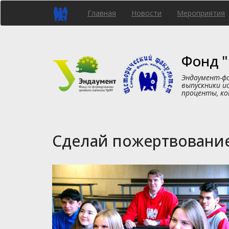
Перейти
Главная
Новости
Мероприятия
к
основному
содержанию
Фонд "
Эндаумент-фо
выпускники и
проценты, ко
Сделай пожертвование