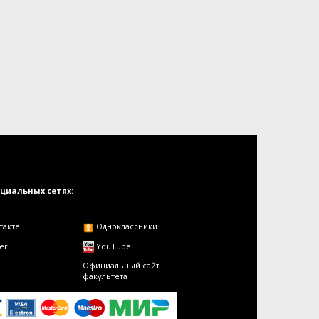
оциальных сетях:
такте
Одноклассники
er
YouTube
Официальный сайт
факультета