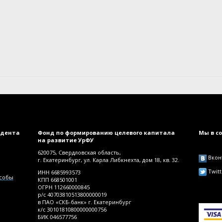
идента
Фонд по формированию целевого капитала
Мы в с
на развитие УрФУ
620075, Свердловская область,
Вкон
г. Екатеринбург, ул. Карла Либкнехта, дом 18, кв. 32.
Twitt
ИНН 6685993573
особы
КПП 668501001
ОГРН 112660000845
р/с 40703810513800000019
в ПАО «СКБ-банк» г. Екатеринбург
к/с 30101810800000000756
БИК 046577756