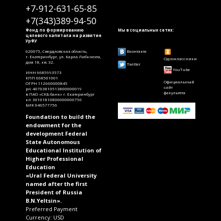
+7-912-631-65-85
+7(343)389-94-50
Фонд по формированию
Мы в социальных сетях:
целевого капитала на развитие
УрФУ
620075, Свердловская область,
Вконтакте
г. Екатеринбург, ул. Карла Либкнехта,
Одноклассники
дом 18, кв. 32.
Twitter
YouTube
ИНН 6685993573
КПП 668501001
Официальный
ОГРН 112660000845
сайт
р/с 40703810513800000019
факультета
в ПАО «СКБ-банк» г. Екатеринбург
к/с 30101810800000000756
БИК 046577756
Foundation to build the
endowment for the
development Federal
State Autonomous
Educational Institution of
Higher Professional
Education
«Ural Federal University
named after the first
President of Russia
B.N.Yeltsin».
Preferred Payment
Currency: USD